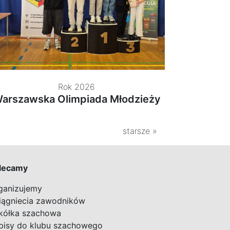
Rok 2026
arszawska Olimpiada Młodzieży
starsze »
lecamy
ganizujemy
iągniecia zawodników
kółka szachowa
pisy do klubu szachowego