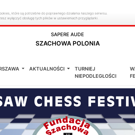
ookies, które są potrzebne do poprawnego działania naszego serwisu.
żesz wyłączyć obsługę tych plików w ustawieniach przyglądarki.
SAPERE AUDE
SZACHOWA POLONIA
ARSZAWA
AKTUALNOŚCI
TURNIEJ
W
NIEPODLEGŁOŚCI
F