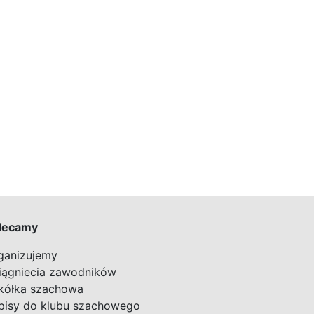
lecamy
ganizujemy
iągniecia zawodników
kółka szachowa
pisy do klubu szachowego