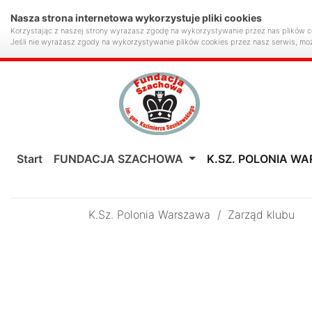
Nasza strona internetowa wykorzystuje pliki cookies
Korzystając z naszej strony wyrażasz zgodę na wykorzystywanie przez nas plików c
Jeśli nie wyrażasz zgody na wykorzystywanie plików cookies przez nasz serwis, mo
Start
FUNDACJA SZACHOWA
K.SZ. POLONIA W
K.Sz. Polonia Warszawa
/
Zarząd klubu