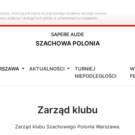
ookies, które są potrzebne do poprawnego działania naszego serwisu.
żesz wyłączyć obsługę tych plików w ustawieniach przyglądarki.
SAPERE AUDE
SZACHOWA POLONIA
ARSZAWA
AKTUALNOŚCI
TURNIEJ
W
NIEPODLEGŁOŚCI
F
Zarząd klubu
Zarząd klubu Szachowego Polonia Warszawa.