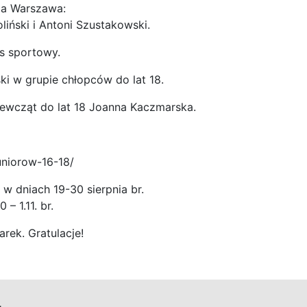
ia Warszawa:
iński i Antoni Szustakowski.
s sportowy.
ki w grupie chłopców do lat 18.
iewcząt do lat 18 Joanna Kaczmarska.
uniorow-16-18/
w dniach 19-30 sierpnia br.
– 1.11. br.
rek. Gratulacje!