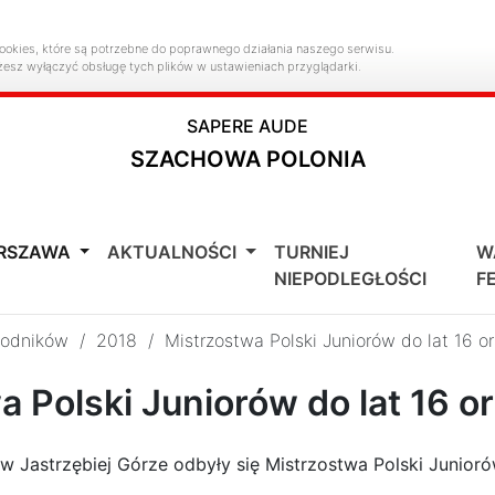
ookies, które są potrzebne do poprawnego działania naszego serwisu.
żesz wyłączyć obsługę tych plików w ustawieniach przyglądarki.
SAPERE AUDE
SZACHOWA POLONIA
ARSZAWA
AKTUALNOŚCI
TURNIEJ
W
NIEPODLEGŁOŚCI
F
wodników
/
2018
/
Mistrzostwa Polski Juniorów do lat 16 or
 Polski Juniorów do lat 16 or
w Jastrzębiej Górze odbyły się Mistrzostwa Polski Juniorów