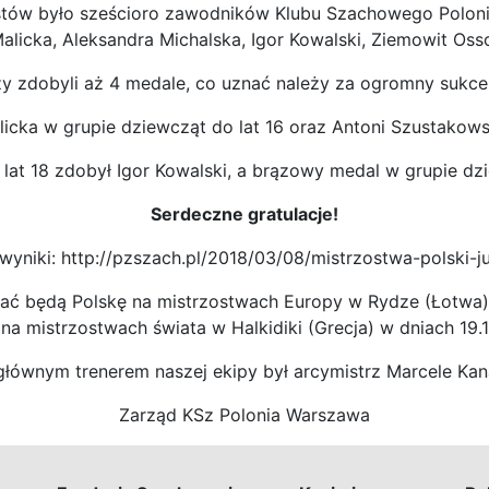
istów było sześcioro zawodników Klubu Szachowego Polon
licka, Aleksandra Michalska, Igor Kowalski, Ziemowit Ossol
rzy zdobyli aż 4 medale, co uznać należy za ogromny sukce
licka w grupie dziewcząt do lat 16 oraz Antoni Szustakows
lat 18 zdobył Igor Kowalski, a brązowy medal w grupie dz
Serdeczne gratulacje!
wyniki:
http://pzszach.pl/2018/03/08/mistrzostwa-polski-j
ać będą Polskę na mistrzostwach Europy w Rydze (Łotwa) 
 na mistrzostwach świata w Halkidiki (Grecja) w dniach 19.10 
głównym trenerem naszej ekipy był arcymistrz Marcele Kana
Zarząd KSz Polonia Warszawa