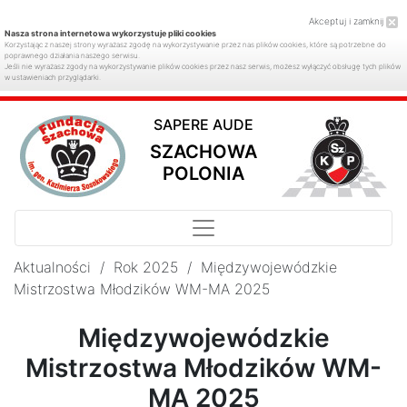
Akceptuj i zamknij
Nasza strona internetowa wykorzystuje pliki cookies
Korzystając z naszej strony wyrażasz zgodę na wykorzystywanie przez nas plików cookies, które są potrzebne do
poprawnego działania naszego serwisu.
Jeśli nie wyrażasz zgody na wykorzystywanie plików cookies przez nasz serwis, możesz wyłączyć obsługę tych plików
w ustawieniach przyglądarki.
SAPERE AUDE
SZACHOWA
POLONIA
Aktualności
/
Rok 2025
/
Międzywojewódzkie
Mistrzostwa Młodzików WM-MA 2025
Międzywojewódzkie
Mistrzostwa Młodzików WM-
MA 2025