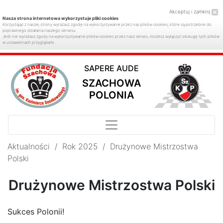
Akceptuj i zamknij
Nasza strona internetowa wykorzystuje pliki cookies
Korzystając z naszej strony wyrażasz zgodę na wykorzystywanie przez nas plików cookies, które są potrzebne do
poprawnego działania naszego serwisu.
Jeśli nie wyrażasz zgody na wykorzystywanie plików cookies przez nasz serwis, możesz wyłączyć obsługę tych plików
w ustawieniach przyglądarki.
SAPERE AUDE
SZACHOWA
POLONIA
Aktualności
/
Rok 2025
/
Drużynowe Mistrzostwa
Polski
Drużynowe Mistrzostwa Polski
Sukces Polonii!