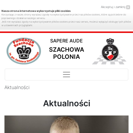
Akceptuj i zamknij
Nasza strona internetowa wykorzystuje pliki cookies
Korzystając z naszej strony wyrażasz zgodę na wykorzystywanie przez nas plików cookies, które są potrzebne do
poprawnego działania naszego serwisu.
Jeśli nie wyrażasz zgody na wykorzystywanie plików cookies przez nasz serwis, możesz wyłączyć obsługę tych plików
w ustawieniach przyglądarki.
SAPERE AUDE
SZACHOWA
POLONIA
Aktualności
Aktualności